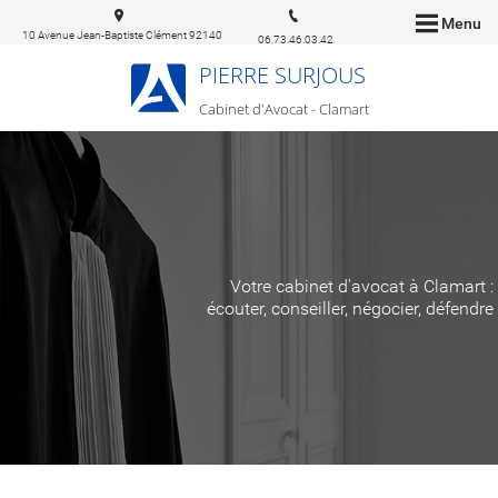
Menu
10 Avenue Jean-Baptiste Clément 92140
06.73.46.03.42
Clamart
PIERRE SURJOUS
Cabinet d'Avocat - Clamart
Votre cabinet d'avocat à Clamart :
écouter, conseiller, négocier, défendre